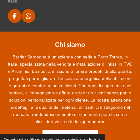
Italia
F
W
a
h
c
a
e
t
Chi siamo
b
s
o
A
Barrier Sardegna è un'azienda con sede a Porto Torres, in
o
p
k
p
Italia, specializzata nella vendita e installazione di infissi in PVC
e Alluminio. La nostra missione è fornire prodotti di alta qualità,
progettati per migliorare l'efficienza energetica delle abitazioni
e garantire comfort ai nostri clienti. Con anni di esperienza nel
settore, ci impegniamo a offrire un servizio clienti senza pari e
soluzioni personalizzate per ogni cliente. La nostra attenzione
ai dettagli e la qualità dei materiali utilizzati ci distinguono nel
mercato, rendendoci un punto di riferimento per chi cerca
infissi durevoli e dal design moderno.
Richiedi un preventivo
Questo sito utilizza i cookies per migliorare la tua