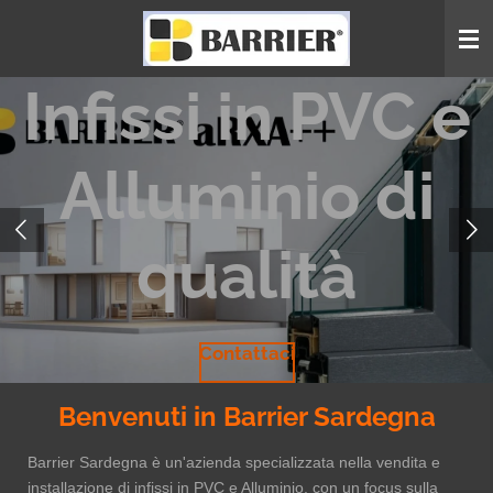
Vai
al
contenuto
Infissi in PVC e
principale
Alluminio di
qualità
Contattaci
Benvenuti in Barrier Sardegna
Barrier Sardegna è un'azienda specializzata nella vendita e
installazione di infissi in PVC e Alluminio, con un focus sulla